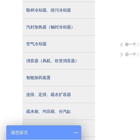
取样冷却器、排污冷却器
汽封加热器（轴封冷却器）
空气冷却器
前一个：
ꄴ
后一个：
ꄲ
消音器（风机、吹管消音器）
智能加药装置
连排、定排、疏水扩容器
疏水箱、均压箱、分汽缸
汽液两相流液位控制器
请您留言