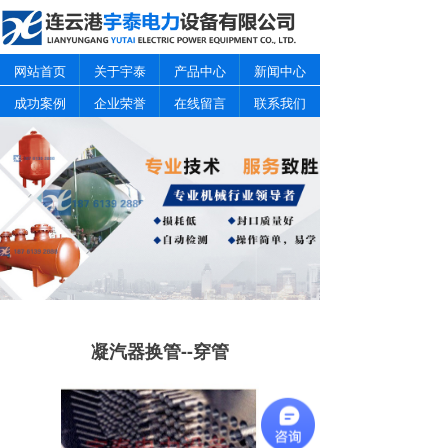
网站首页
关于宇泰
产品中心
新闻中心
成功案例
企业荣誉
在线留言
联系我们
凝汽器换管--穿管