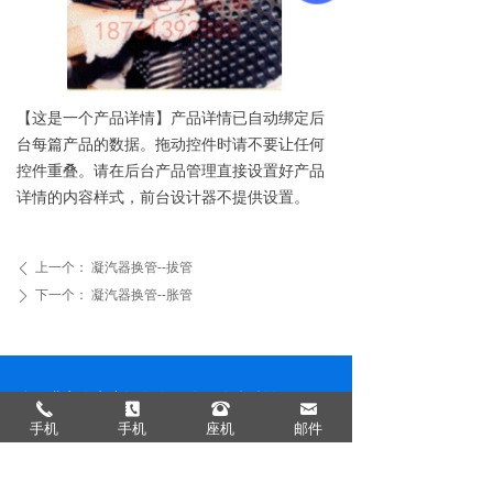
【这是一个产品详情】产品详情已自动绑定后
台每篇产品的数据。拖动控件时请不要让任何
控件重叠。请在后台产品管理直接设置好产品
详情的内容样式，前台设计器不提供设置。
上一个：
凝汽器换管--拔管
ꄴ
下一个：
凝汽器换管--胀管
ꄲ
连云港宇泰电力设备有限公司 版权所有
끅
끐
뀰
낂
手机
手机
座机
邮件
地址：连云港市海州开发区郁州南路28号
电话：0518-81090518
联系人：穆经理/18761392888，