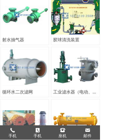
射水抽气器
胶球清洗装置
循环水二次滤网
工业滤水器（电动、手动）
끅
끐
뀰
낂
手机
手机
座机
邮件