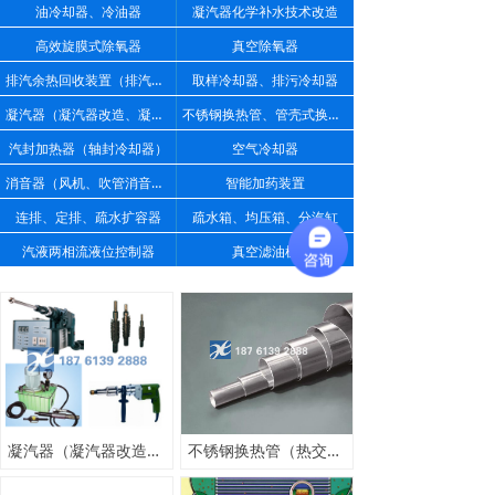
油冷却器、冷油器
凝汽器化学补水技术改造
高效旋膜式除氧器
真空除氧器
排汽余热回收装置（排汽冷却器）
取样冷却器、排污冷却器
凝汽器（凝汽器改造、凝汽器换管）
不锈钢换热管、管壳式换热器
汽封加热器（轴封冷却器）
空气冷却器
消音器（风机、吹管消音器）
智能加药装置
连排、定排、疏水扩容器
疏水箱、均压箱、分汽缸
汽液两相流液位控制器
真空滤油机
凝汽器（凝汽器改造、凝汽器换管）
不锈钢换热管（热交换器及冷凝器管）